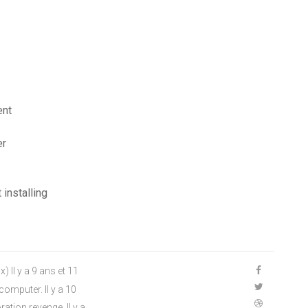
ent
er
 installing
) Il y a 9 ans et 11
computer. Il y a 10
ration revenge. Il y a