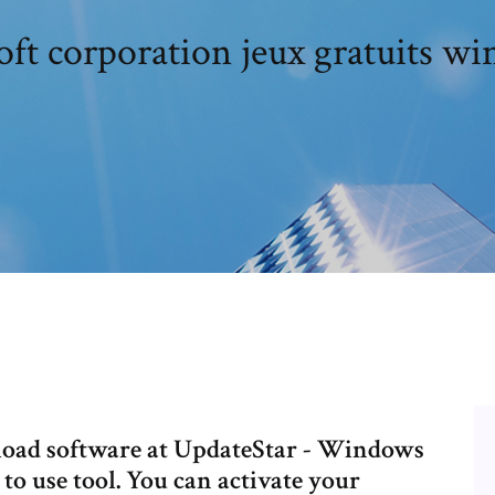
ft corporation jeux gratuits w
load software at UpdateStar - Windows
 to use tool. You can activate your