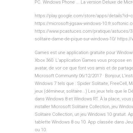
PC. Windows Phone ... La version Deluxe de Microso
https://play.google.com/store/apps/details?id=c
https://microsoft-jigsaw-windows-10.fr.softonic.
https://www.pcastuces.com/pratique/astuces/37
solitaire-dame-de-pique-sur-windows-10/ https://w
Games est une application gratuite pour Window
Xbox 360. L'application Games vous propose en e
avatar, de vor ce que font vos amis et de partag
Microsoft Community 06/12/2017 · Bonjour, L'inst
Windows 7 tels que : Spider Solitaite, FreeCell,
jeux (démineur, solitaire...) Les jeux tels que le 
dans Windows 8 et Windows RT. À la place, vous 
installer Microsoft Solitaire Collection, jeu Wind
Solitaire Collection, un jeu Windows 10 gratuit. 
tablette Windows 8 ou 10. App classée dans Jeux
ou 10.