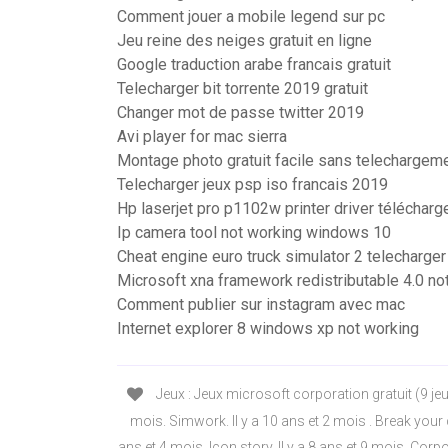
Comment jouer a mobile legend sur pc
Jeu reine des neiges gratuit en ligne
Google traduction arabe francais gratuit
Telecharger bit torrente 2019 gratuit
Changer mot de passe twitter 2019
Avi player for mac sierra
Montage photo gratuit facile sans telechargem
Telecharger jeux psp iso francais 2019
Hp laserjet pro p1102w printer driver télécharg
Ip camera tool not working windows 10
Cheat engine euro truck simulator 2 telecharger
Microsoft xna framework redistributable 4.0 not
Comment publier sur instagram avec mac
Internet explorer 8 windows xp not working
Jeux : Jeux microsoft corporation gratuit (9 jeux
mois. Simwork. Il y a 10 ans et 2 mois . Break your 
ans et 4 mois. Icon story. Il y a 8 ans et 9 mois. Corpo