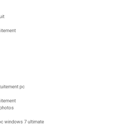
uit
uitement
tuitement pc
uitement
 photos
pc windows 7 ultimate