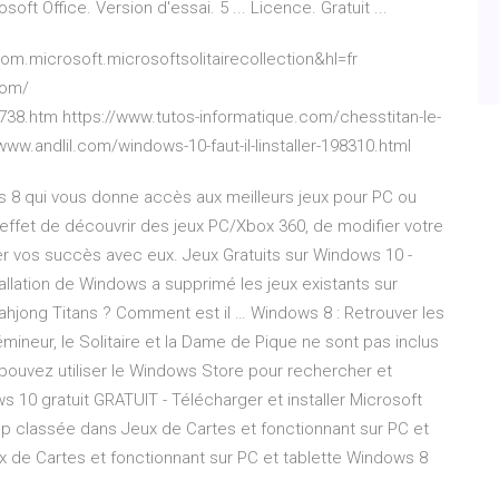
ft Office. Version d'essai. 5 ... Licence. Gratuit ...
om.microsoft.microsoftsolitairecollection&hl=fr
com/
38.htm https://www.tutos-informatique.com/chesstitan-le-
ww.andlil.com/windows-10-faut-il-linstaller-198310.html
s 8 qui vous donne accès aux meilleurs jeux pour PC ou
ffet de découvrir des jeux PC/Xbox 360, de modifier votre
er vos succès avec eux. Jeux Gratuits sur Windows 10 -
allation de Windows a supprimé les jeux existants sur
 Mahjong Titans ? Comment est il … Windows 8 : Retrouver les
Démineur, le Solitaire et la Dame de Pique ne sont pas inclus
pouvez utiliser le Windows Store pour rechercher et
ows 10 gratuit GRATUIT - Télécharger et installer Microsoft
App classée dans Jeux de Cartes et fonctionnant sur PC et
 de Cartes et fonctionnant sur PC et tablette Windows 8