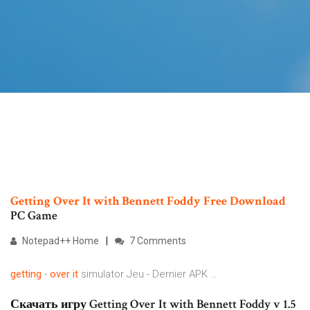
Getting Over It with Bennett Foddy Free Download
PC Game
Notepad++ Home
7 Comments
getting
-
over
it
simulator Jeu - Dernier APK …
Скачать игру Getting Over It with Bennett Foddy v 1.5