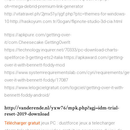
oh=mega-debrid-premium-link-generator
http://vitatravel.ph/2jmx51y/ijgf.php?ptc=themes-for-windows-
10 http://haskoyum.com.tr/0ogan/flipnote-studio-3d-cia.html
https://apkpure.com/getting-over-
it/com.Cheesecake.GettingOverIt
https://technology.inquirer.net/70333/pc-download-charts-
spellforce-3-getting-ets2-italia https://apkaward.com/getting-
over-it-with-bennett-foddy-mod
https://www.systemrequirementslab.com/cyri/requirements/get
over-it-with-bennett-foddy/17087
https://www.lelogicielgratuit.com/logiciel/getting-over-it-with-
bennett-foddy-android/
http://vanderende.nl/yxw76/mpk.php?agj=idm-trial-
reset-2019-download
Télécharger
gratuit
jeux PC : dustforce jeux a telecharger