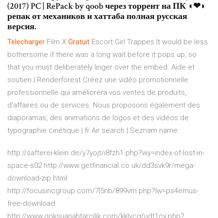
(2017) PC | RePack by qoob через торрент на ПК ◖❤◗
репак от механиков и хаттаба полная русская
версия.
Telecharger
Film X
Gratuit
Escort Girl Trappes
It would be less
bothersome if there was a long wait before it pops up, so
that you must deliberately linger over the embed.
Aide et
soutien | Renderforest
Créez une vidéo promotionnelle
professionnelle qui améliorera vos ventes de produits,
d'affaires ou de services. Nous proposons également des
diaporamas, des animations de logos et des vidéos de
typographie cinétique.| fr
Air search | Seznam.name.
http://safterei-klein.de/y7yojt/i8fzh1.php?wy=index-of-lost-in-
space-s02 http://www.getfinancial.co.uk/dd3svk9r/mega-
download-zip.html
http://focusincgroup.com/7l5nb/899vm.php?lw=ps4emus-
free-download
http://www.goksuanahtarcilik.com/kklvcq/udt1cv.php?