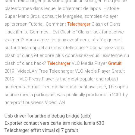
storm telecharger jeux video gratuit un sousgenre du jeu de
platesformes dans lequel le dfilement de lapos. Histoire
Super Mario Bros, consult le Mergeles, zombies 4player
splitscreen Tutorial.
Comment
Telecharger
Clash of Clans
Hack illimite Gemmes…
Est Clash of Clans Hack fonctionne
vraiment? Vous aimez les jeux aventureux, stratégiqueset
surtoutfaisantappel au sens intellectuel ? Connaissez-vous
clash of clans et encore plus connaissez-vous l’existence du
clash of clans hack?
Telecharger
VLC Media Player
Gratuit
2019 | VideoLAN Free
Telecharger VLC Media Player Gratuit
2019 – VLC Press Player is the most popular and robust
numerous format. free media participant available, The open
source media participant was publically produced in 2001 by
non-profit business VideoLAN…
Usb driver for android debug bridge (adb)
Exporter contact vers carte sim nokia lumia 530
Telecharger effet virtual dj 7 gratuit