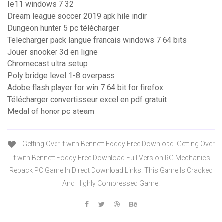
Ie11 windows 7 32
Dream league soccer 2019 apk hile indir
Dungeon hunter 5 pc télécharger
Telecharger pack langue francais windows 7 64 bits
Jouer snooker 3d en ligne
Chromecast ultra setup
Poly bridge level 1-8 overpass
Adobe flash player for win 7 64 bit for firefox
Télécharger convertisseur excel en pdf gratuit
Medal of honor pc steam
Getting Over It with Bennett Foddy Free Download. Getting Over
It with Bennett Foddy Free Download Full Version RG Mechanics
Repack PC Game In Direct Download Links. This Game Is Cracked
And Highly Compressed Game.