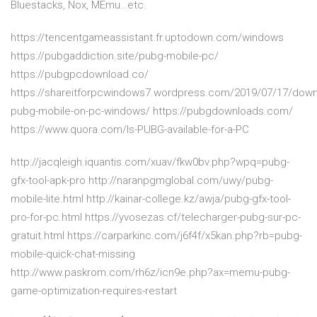
Bluestacks, Nox, MEmu…etc.
https://tencentgameassistant.fr.uptodown.com/windows
https://pubgaddiction.site/pubg-mobile-pc/
https://pubgpcdownload.co/
https://shareitforpcwindows7.wordpress.com/2019/07/17/down
pubg-mobile-on-pc-windows/ https://pubgdownloads.com/
https://www.quora.com/Is-PUBG-available-for-a-PC
http://jacqleigh.iquantis.com/xuav/fkw0bv.php?wpq=pubg-
gfx-tool-apk-pro http://naranpgmglobal.com/uwy/pubg-
mobile-lite.html http://kainar-college.kz/awja/pubg-gfx-tool-
pro-for-pc.html https://yvosezas.cf/telecharger-pubg-sur-pc-
gratuit.html https://carparkinc.com/j6f4f/x5kan.php?rb=pubg-
mobile-quick-chat-missing
http://www.paskrom.com/rh6z/icn9e.php?ax=memu-pubg-
game-optimization-requires-restart