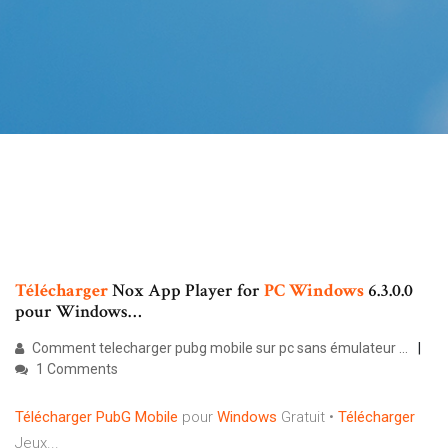
Télécharger
Nox App Player for
PC
Windows
6.3.0.0
pour Windows…
Comment telecharger pubg mobile sur pc sans émulateur ...
1 Comments
Télécharger
PubG
Mobile
pour
Windows
Gratuit •
Télécharger
Jeux...