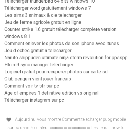
Telecharger thunderbird 64 bits windows 10
Télécharger word gratuitement windows 7
Les sims 3 animaux & cie telecharger
Jeu de ferme agricole gratuit en ligne
Counter strike 1.6 gratuit télécharger complete version
windows 8.1
Comment enlever les photos de son iphone avec itunes
Jeu d echec gratuit a telecharger
Naruto shippuden ultimate ninja storm revolution for ppsspp
Htc m9 sync manager télécharger
Logiciel gratuit pour recuperer photos sur carte sd
Club penguin vient jouer francais
Comment voir tv sfr sur pc
Age of empires 1 definitive edition vs original
Télécharger instagram sur pc
Aujourd'hui vous montre Comment telecharger pubg mobile
sur pc sans émulateur ○▭▭▭▭▭▭▭▭▭▭ Les liens ... how to