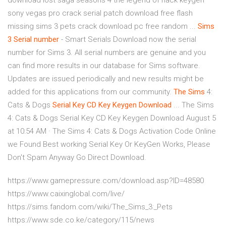
download lost saga seasons 4 the legend of hack keygen
sony vegas pro crack serial patch download free flash
missing sims 3 pets crack download pc free random ...
Sims
3
Serial number
- Smart Serials Download now the serial
number for Sims 3. All serial numbers are genuine and you
can find more results in our database for Sims software.
Updates are issued periodically and new results might be
added for this applications from our community.
The Sims
4:
Cats & Dogs
Serial Key CD Key Keygen Download
... The Sims
4: Cats & Dogs Serial Key CD Key Keygen Download August 5
at 10:54 AM · The Sims 4: Cats & Dogs Activation Code Online
we Found Best working Serial Key Or KeyGen Works, Please
Don't Spam Anyway Go Direct Download.
https://www.gamepressure.com/download.asp?ID=48580
https://www.caixinglobal.com/live/
https://sims.fandom.com/wiki/The_Sims_3:_Pets
https://www.sde.co.ke/category/115/news