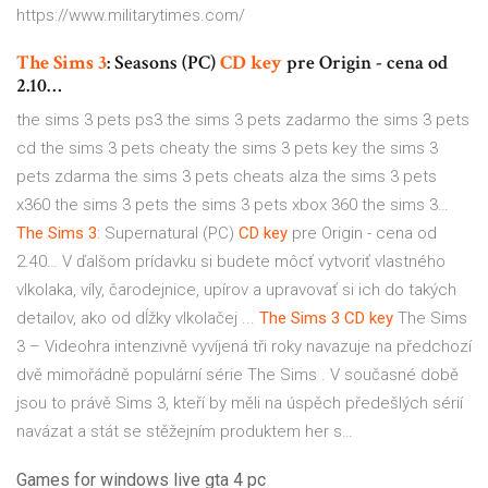
https://www.militarytimes.com/
The Sims
3
: Seasons (PC)
CD
key
pre Origin - cena od
2.10…
the sims 3 pets ps3 the sims 3 pets zadarmo the sims 3 pets
cd the sims 3 pets cheaty the sims 3 pets key the sims 3
pets zdarma the sims 3 pets cheats alza the sims 3 pets
x360 the sims 3 pets the sims 3 pets xbox 360 the sims 3…
The Sims
3
: Supernatural (PC)
CD
key
pre Origin - cena od
2.40…
V ďalšom prídavku si budete môcť vytvoriť vlastného
vlkolaka, víly, čarodejnice, upírov a upravovať si ich do takých
detailov, ako od dĺžky vlkolačej ...
The Sims
3
CD
key
The Sims
3 – Videohra intenzivně vyvíjená tři roky navazuje na předchozí
dvě mimořádně populární série The Sims . V současné době
jsou to právě Sims 3, kteří by měli na úspěch předešlých sérií
navázat a stát se stěžejním produktem her s…
Games for windows live gta 4 pc