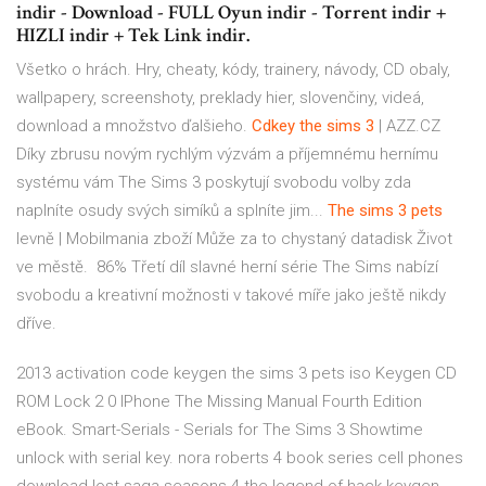
indir - Download - FULL Oyun indir - Torrent indir +
HIZLI indir + Tek Link indir.
Všetko o hrách. Hry, cheaty, kódy, trainery, návody, CD obaly,
wallpapery, screenshoty, preklady hier, slovenčiny, videá,
download a množstvo ďalšieho.
Cdkey
the
sims
3
| AZZ.CZ
Díky zbrusu novým rychlým výzvám a příjemnému hernímu
systému vám The Sims 3 poskytují svobodu volby zda
naplníte osudy svých simíků a splníte jim...
The
sims
3
pets
levně | Mobilmania zboží
Může za to chystaný datadisk Život
ve městě. 86% Třetí díl slavné herní série The Sims nabízí
svobodu a kreativní možnosti v takové míře jako ještě nikdy
dříve.
2013 activation code keygen the sims 3 pets iso Keygen CD
ROM Lock 2 0 IPhone The Missing Manual Fourth Edition
eBook. Smart-Serials - Serials for The Sims 3 Showtime
unlock with serial key. nora roberts 4 book series cell phones